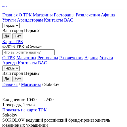
Главная
О ТРК
Магазины
Рестораны
Развлечения
Афиша
Услуги
Арендаторам
Контакты
ВАС
Ваш город
Пермь
?
Да
Нет
Карта ТРК
©2026 ТРК «Семья»
О ТРК
Магазины
Рестораны
Развлечения
Афиша
Услуги
Аренда
Контакты
ВАС
Ваш город
Пермь
?
Да
Нет
Главная
/
Магазины
/
Sokolov
Ежедневно: 10:00 — 22:00
1 очередь, 1 этаж
Показать на карте ТРК
Sokolov
SOKOLOV ведущий российский бренд-производитель
ювелирных украшений