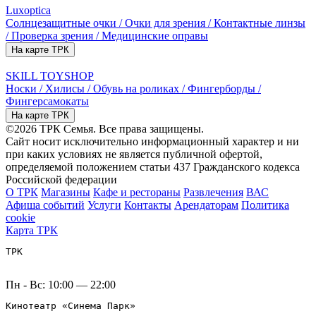
Luxoptica
Солнцезащитные очки / Очки для зрения / Контактные линзы
/ Проверка зрения / Медицинские оправы
На карте ТРК
SKILL TOYSHOP
Носки / Хилисы / Обувь на роликах / Фингерборды /
Фингерсамокаты
На карте ТРК
©2026 ТРК Семья. Все права защищены.
Сайт носит исключительно информационный характер и ни
при каких условиях не является публичной офертой,
определяемой положением статьи 437 Гражданского кодекса
Российской федерации
О ТРК
Магазины
Кафе и рестораны
Развлечения
ВАС
Афиша событий
Услуги
Контакты
Арендаторам
Политика
cookie
Карта ТРК
ТРК
Пн - Вс: 10:00 — 22:00
Кинотеатр «Синема Парк»