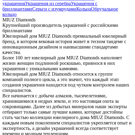
украшения
Украшения из серебра
Украшения с
бриллиантами
Серьги с изумрудами
Кольца
Обручальное
кольцо
MIUZ Diamonds
Крупнейший производитель украшений с российскими
бриллиантами
Ювелирный дом MIUZ Diamonds премиальный ювелирный
бренд, в котором вековая история живет в тесном тандеме с
инновационным дизайном и наивысшими стандартами
качества.
Более 100 лет ювелирный дом MIUZ Diamonds наполняет
жизни женщин подлинной роскошью, привнося в них
украшения c уникальными камнями.
Ювелирный дом MIUZ Diamonds относится к группе
компаний полного цикла, а это значит, что каждый этап
создания украшения находится под чутким контролем наших
специалистов.
Все начинается с добычи алмазов, тысячелетиями,
хранившимися в недрах земли, и это настоящая охота за
сокровищами. Далее из добытых минералов наши эксперты
отбирают только самые лучшие камни, которые достойны
стать частью коллекции ювелирного дома MIUZ Diamonds. С
каждым новым поколением специалистов укрепляется опыт и
экспертность, а дизайн украшений всегда соответствует
времени и модным тенденциям.