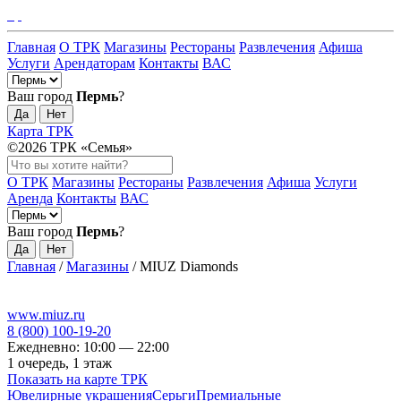
Главная
О ТРК
Магазины
Рестораны
Развлечения
Афиша
Услуги
Арендаторам
Контакты
ВАС
Ваш город
Пермь
?
Да
Нет
Карта ТРК
©2026 ТРК «Семья»
О ТРК
Магазины
Рестораны
Развлечения
Афиша
Услуги
Аренда
Контакты
ВАС
Ваш город
Пермь
?
Да
Нет
Главная
/
Магазины
/
MIUZ Diamonds
www.miuz.ru
8 (800) 100-19-20
Ежедневно: 10:00 — 22:00
1 очередь, 1 этаж
Показать на карте ТРК
Ювелирные украшения
Серьги
Премиальные