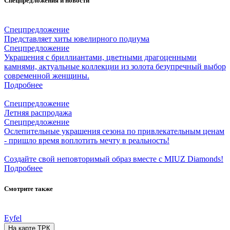
Спецпредложения и новости
Спецпредложение
Представляет хиты ювелирного подиума
Спецпредложение
Украшения с бриллиантами, цветными драгоценными
камнями, актуальные коллекции из золота безупречный выбор
современной женщины.
Подробнее
Спецпредложение
Летняя распродажа
Спецпредложение
Ослепительные украшения сезона по привлекательным ценам
- пришло время воплотить мечту в реальность!
Создайте свой неповторимый образ вместе с MIUZ Diamonds!
Подробнее
Смотрите также
Eyfel
На карте ТРК