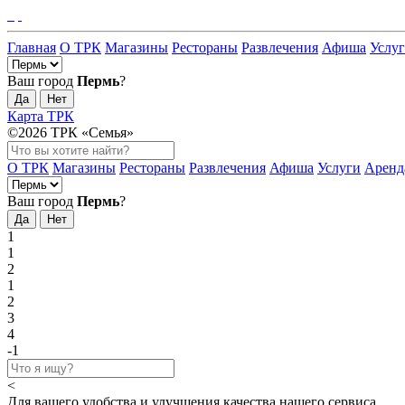
Главная
О ТРК
Магазины
Рестораны
Развлечения
Афиша
Услу
Ваш город
Пермь
?
Да
Нет
Карта ТРК
©2026 ТРК «Семья»
О ТРК
Магазины
Рестораны
Развлечения
Афиша
Услуги
Аренд
Ваш город
Пермь
?
Да
Нет
1
1
2
1
2
3
4
-1
<
Для вашего удобства и улучшения качества нашего сервиса,