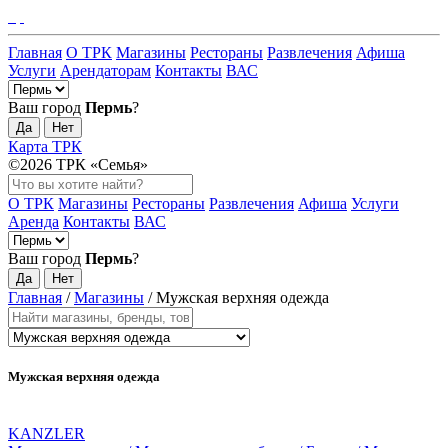
Главная
О ТРК
Магазины
Рестораны
Развлечения
Афиша
Услуги
Арендаторам
Контакты
ВАС
Ваш город
Пермь
?
Да
Нет
Карта ТРК
©2026 ТРК «Семья»
О ТРК
Магазины
Рестораны
Развлечения
Афиша
Услуги
Аренда
Контакты
ВАС
Ваш город
Пермь
?
Да
Нет
Главная
/
Магазины
/
Мужская верхняя одежда
Мужская верхняя одежда
KANZLER