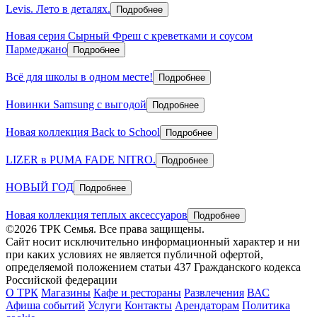
Levis. Лето в деталях.
Подробнее
Новая серия Сырный Фреш с креветками и соусом
Пармеджано
Подробнее
Всё для школы в одном месте!
Подробнее
Новинки Samsung с выгодой
Подробнее
Новая коллекция Back to School
Подробнее
LIZER в PUMA FADE NITRO.
Подробнее
НОВЫЙ ГОД
Подробнее
Новая коллекция теплых аксессуаров
Подробнее
©2026 ТРК Семья. Все права защищены.
Сайт носит исключительно информационный характер и ни
при каких условиях не является публичной офертой,
определяемой положением статьи 437 Гражданского кодекса
Российской федерации
О ТРК
Магазины
Кафе и рестораны
Развлечения
ВАС
Афиша событий
Услуги
Контакты
Арендаторам
Политика