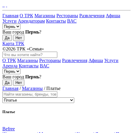
Главная
О ТРК
Магазины
Рестораны
Развлечения
Афиша
Услуги
Арендаторам
Контакты
ВАС
Ваш город
Пермь
?
Да
Нет
Карта ТРК
©2026 ТРК «Семья»
О ТРК
Магазины
Рестораны
Развлечения
Афиша
Услуги
Аренда
Контакты
ВАС
Ваш город
Пермь
?
Да
Нет
Главная
/
Магазины
/
Платье
Платье
Befree