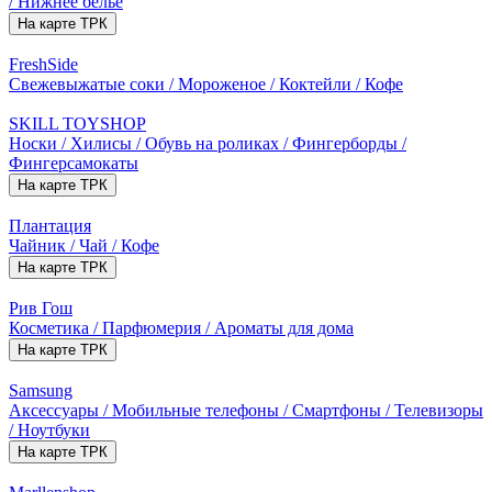
/ Нижнее белье
На карте ТРК
FreshSide
Свежевыжатые соки / Мороженое / Коктейли / Кофе
SKILL TOYSHOP
Носки / Хилисы / Обувь на роликах / Фингерборды /
Фингерсамокаты
На карте ТРК
Плантация
Чайник / Чай / Кофе
На карте ТРК
Рив Гош
Косметика / Парфюмерия / Ароматы для дома
На карте ТРК
Samsung
Аксессуары / Мобильные телефоны / Смартфоны / Телевизоры
/ Ноутбуки
На карте ТРК