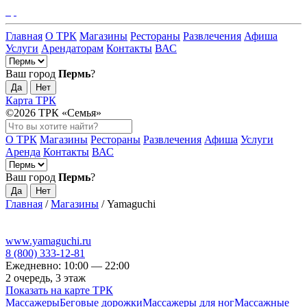
Главная
О ТРК
Магазины
Рестораны
Развлечения
Афиша
Услуги
Арендаторам
Контакты
ВАС
Ваш город
Пермь
?
Да
Нет
Карта ТРК
©2026 ТРК «Семья»
О ТРК
Магазины
Рестораны
Развлечения
Афиша
Услуги
Аренда
Контакты
ВАС
Ваш город
Пермь
?
Да
Нет
Главная
/
Магазины
/
Yamaguchi
www.yamaguchi.ru
8 (800) 333-12-81
Ежедневно: 10:00 — 22:00
2 очередь, 3 этаж
Показать на карте ТРК
Массажеры
Беговые дорожки
Массажеры для ног
Массажные