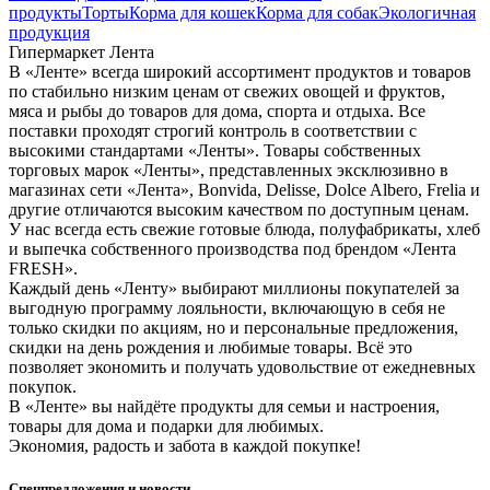
продукты
Торты
Корма для кошек
Корма для собак
Экологичная
продукция
Гипермаркет Лента
В «Ленте» всегда широкий ассортимент продуктов и товаров
по стабильно низким ценам от свежих овощей и фруктов,
мяса и рыбы до товаров для дома, спорта и отдыха. Все
поставки проходят строгий контроль в соответствии с
высокими стандартами «Ленты». Товары собственных
торговых марок «Ленты», представленных эксклюзивно в
магазинах сети «Лента», Bonvida, Delisse, Dolce Albero, Frelia и
другие отличаются высоким качеством по доступным ценам.
У нас всегда есть свежие готовые блюда, полуфабрикаты, хлеб
и выпечка собственного производства под брендом «Лента
FRESH».
Каждый день «Ленту» выбирают миллионы покупателей за
выгодную программу лояльности, включающую в себя не
только скидки по акциям, но и персональные предложения,
скидки на день рождения и любимые товары. Всё это
позволяет экономить и получать удовольствие от ежедневных
покупок.
В «Ленте» вы найдёте продукты для семьи и настроения,
товары для дома и подарки для любимых.
Экономия, радость и забота в каждой покупке!
Спецпредложения и новости