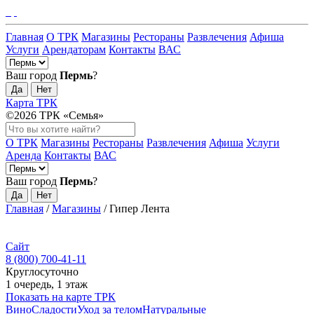
Главная
О ТРК
Магазины
Рестораны
Развлечения
Афиша
Услуги
Арендаторам
Контакты
ВАС
Ваш город
Пермь
?
Да
Нет
Карта ТРК
©2026 ТРК «Семья»
О ТРК
Магазины
Рестораны
Развлечения
Афиша
Услуги
Аренда
Контакты
ВАС
Ваш город
Пермь
?
Да
Нет
Главная
/
Магазины
/
Гипер Лента
Сайт
8 (800) 700-41-11
Круглосуточно
1 очередь, 1 этаж
Показать на карте ТРК
Вино
Сладости
Уход за телом
Натуральные