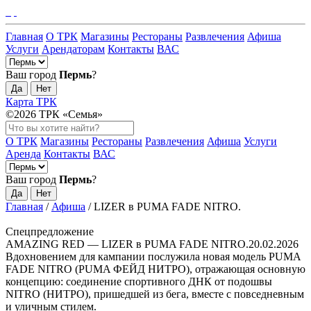
Главная
О ТРК
Магазины
Рестораны
Развлечения
Афиша
Услуги
Арендаторам
Контакты
ВАС
Ваш город
Пермь
?
Да
Нет
Карта ТРК
©2026 ТРК «Семья»
О ТРК
Магазины
Рестораны
Развлечения
Афиша
Услуги
Аренда
Контакты
ВАС
Ваш город
Пермь
?
Да
Нет
Главная
/
Афиша
/
LIZER в PUMA FADE NITRO.
Спецпредложение
AMAZING RED — LIZER в PUMA FADE NITRO.
20.02.2026
Вдохновением для кампании послужила новая модель PUMA
FADE NITRO (PUMA ФЕЙД НИТРО), отражающая основную
концепцию: соединение спортивного ДНК от подошвы
NITRO (НИТРО), пришедшей из бега, вместе с повседневным
и уличным стилем.