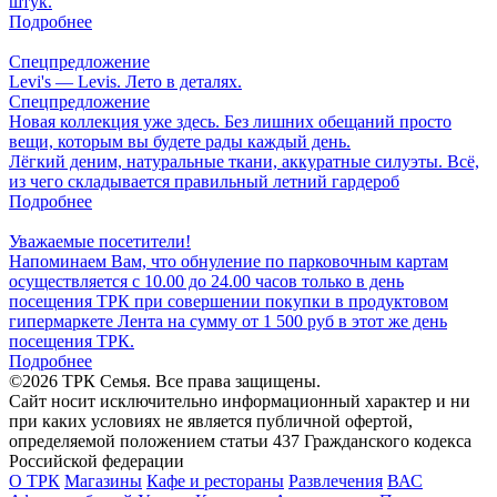
штук.
Подробнее
Спецпредложение
Levi's — Levis. Лето в деталях.
Спецпредложение
Новая коллекция уже здесь. Без лишних обещаний просто
вещи, которым вы будете рады каждый день.
Лёгкий деним, натуральные ткани, аккуратные силуэты. Всё,
из чего складывается правильный летний гардероб
Подробнее
Уважаемые посетители!
Напоминаем Вам, что обнуление по парковочным картам
осуществляется с 10.00 до 24.00 часов только в день
посещения ТРК при совершении покупки в продуктовом
гипермаркете Лента на сумму от 1 500 руб в этот же день
посещения ТРК.
Подробнее
©2026 ТРК Семья. Все права защищены.
Сайт носит исключительно информационный характер и ни
при каких условиях не является публичной офертой,
определяемой положением статьи 437 Гражданского кодекса
Российской федерации
О ТРК
Магазины
Кафе и рестораны
Развлечения
ВАС