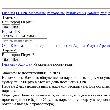
Главная
О ТРК
Магазины
Рестораны
Развлечения
Афиша
Услу
Ваш город
Пермь
?
Да
Нет
Карта ТРК
©2026 ТРК «Семья»
О ТРК
Магазины
Рестораны
Развлечения
Афиша
Услуги
Аренд
Ваш город
Пермь
?
Да
Нет
Главная
/
Афиша
/
Уважаемые посетители!
Уважаемые посетители!
08.12.2023
Напоминаем Вам, что обнуление по парковочным картам осущес
сумму от 1 500 руб в этот же день посещения ТРК.
Первые 2 часа пользования парковкой бесплатные. Все остальн
парковке.
Обращаем Ваше внимание что, на период холодов в связи с по
производится не будет. Обнулить парковочную карту в период
боксе на выезде с траволатора)