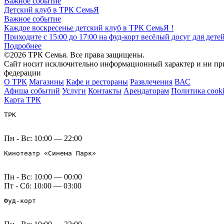
Важное событие
Детский клуб в ТРК СемьЯ
Важное событие
Каждое воскресенье детский клуб в ТРК СемьЯ !
Приходите с 15:00 до 17:00 на фуд-корт весёлый досуг для дете
Подробнее
©2026 ТРК Семья. Все права защищены.
Сайт носит исключительно информационный характер и ни при 
федерации
О ТРК
Магазины
Кафе и рестораны
Развлечения
ВАС
Афиша событий
Услуги
Контакты
Арендаторам
Политика cook
Карта ТРК
ТРК
Пн - Вс: 10:00 — 22:00
Кинотеатр «Синема Парк»
Пн - Вс: 10:00 — 00:00
Пт - Сб: 10:00 — 03:00
Фуд-корт