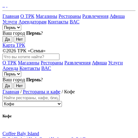
Главная
О ТРК
Магазины
Рестораны
Развлечения
Афиша
Услуги
Арендаторам
Контакты
ВАС
Ваш город
Пермь
?
Да
Нет
Карта ТРК
©2026 ТРК «Семья»
О ТРК
Магазины
Рестораны
Развлечения
Афиша
Услуги
Аренда
Контакты
ВАС
Ваш город
Пермь
?
Да
Нет
Главная
/
Рестораны и кафе
/
Кофе
Кофе
Coffee Baly Island