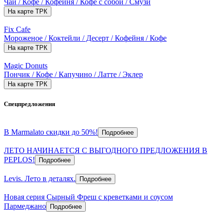
Чай / Кофе / Кофейня / Кофе с собой / Смузи
На карте ТРК
Fix Cafe
Мороженое / Коктейли / Десерт / Кофейня / Кофе
На карте ТРК
Magic Donuts
Пончик / Кофе / Капучино / Латте / Эклер
На карте ТРК
Спецпредложения
В Marmalato скидки до 50%!
Подробнее
ЛЕТО НАЧИНАЕТСЯ С ВЫГОДНОГО ПРЕДЛОЖЕНИЯ В
PEPLOS!
Подробнее
Levis. Лето в деталях.
Подробнее
Новая серия Сырный Фреш с креветками и соусом
Пармеджано
Подробнее