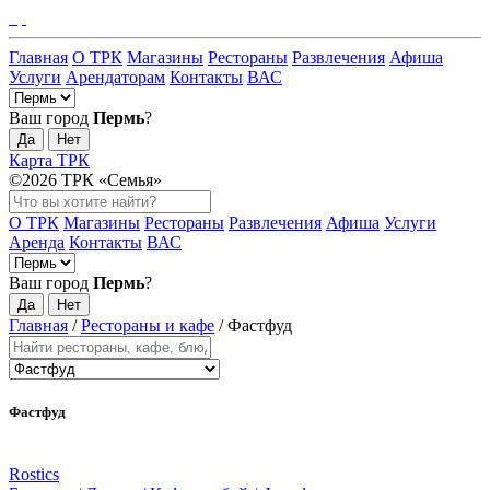
Главная
О ТРК
Магазины
Рестораны
Развлечения
Афиша
Услуги
Арендаторам
Контакты
ВАС
Ваш город
Пермь
?
Да
Нет
Карта ТРК
©2026 ТРК «Семья»
О ТРК
Магазины
Рестораны
Развлечения
Афиша
Услуги
Аренда
Контакты
ВАС
Ваш город
Пермь
?
Да
Нет
Главная
/
Рестораны и кафе
/
Фастфуд
Фастфуд
Rostics