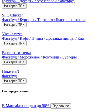
Бургеры / Десерт / Кофе с собой / Фастфуд
На карте ТРК
SFC Chicken
Фастфуд / Бургеры / Тортилья / Быстрое питание
На карте ТРК
Viva la pizza
Фастфуд / Кафе / Пицца / Доставка пиццы / Еда
На карте ТРК
Вкусно - и точка
Фастфуд / Мороженое / Коктейли / Бургеры
На карте ТРК
Поке-маN
Фастфуд
На карте ТРК
Спецпредложения
В Marmalato скидки до 50%!
Подробнее