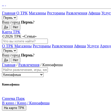
Главная
О ТРК
Магазины
Рестораны
Развлечения
Афиша
Услу
Ваш город
Пермь
?
Да
Нет
Карта ТРК
©2026 ТРК «Семья»
О ТРК
Магазины
Рестораны
Развлечения
Афиша
Услуги
Аренд
Ваш город
Пермь
?
Да
Нет
Главная
/
Развлечения
/
Киноафиша
Киноафиша
Синема Парк
В кино / Кино / Киноафиша
На карте ТРК